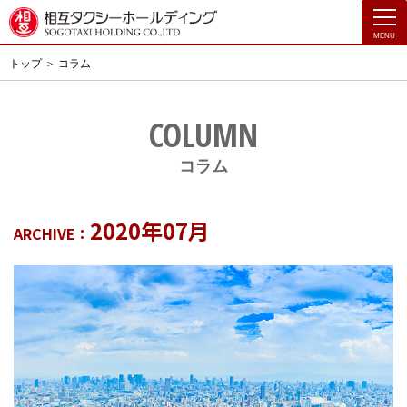
コ
toggle
navigati
ン
テ
トップ
コラム
ン
ツ
へ
COLUMN
ス
キ
コラム
ッ
プ
2020年07月
ARCHIVE：